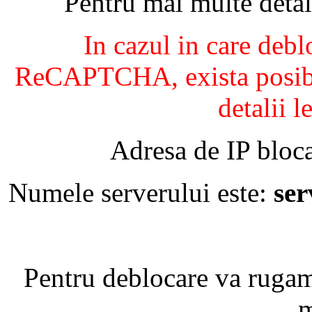
Pentru mai multe detal
In cazul in care debl
ReCAPTCHA, exista posibil
detalii l
Adresa de IP bloca
Numele serverului este:
se
Pentru deblocare va ruga
m