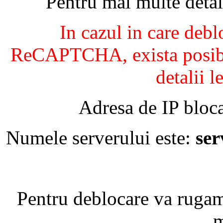
Pentru mai multe detal
In cazul in care debl
ReCAPTCHA, exista posibil
detalii l
Adresa de IP bloca
Numele serverului este:
se
Pentru deblocare va ruga
m