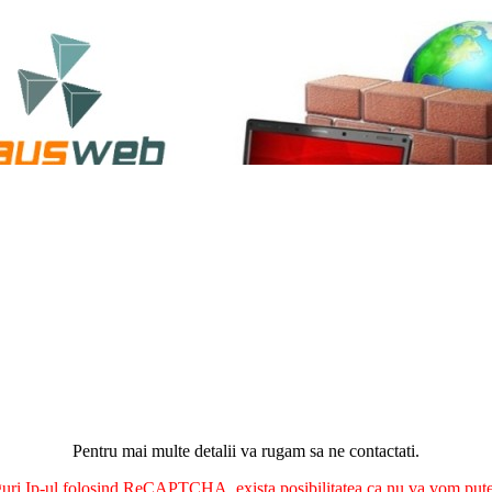
Pentru mai multe detalii va rugam sa ne contactati.
nguri Ip-ul folosind ReCAPTCHA, exista posibilitatea ca nu va vom putea 